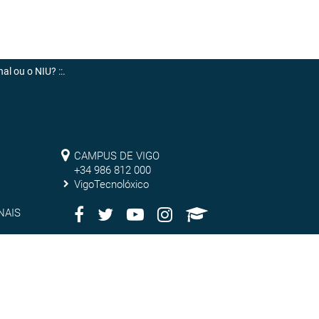
nal ou o NIU?
::.
Campus
CAMPUS DE VIGO
de
+34 986 812 000
VigoTecnolóxico
Vigo
Facebook
Twitter
Youtube
Instagram
AppleU
Redes
NAIS
Sociais
Muro
MURO SOCIAL
social