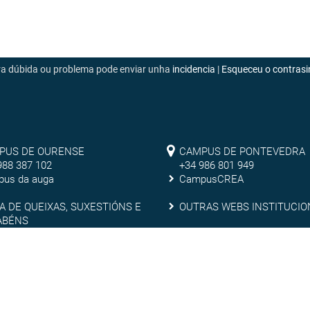
era dúbida ou problema pode enviar unha
incidencia
|
Esqueceu o contrasi
mpus
Campus
PUS DE OURENSE
CAMPUS DE PONTEVEDRA
988 387 102
+34 986 801 949
de
us da auga
CampusCREA
rense
Pontevedra
xa
Outras
A DE QUEIXAS, SUXESTIÓNS E
OUTRAS WEBS INSTITUCIO
ABÉNS
webs
nsparencia
Emerxencias
NSPARENCIA
EMERXENCIAS
ixas,
institucionais
estións