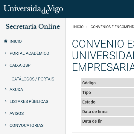
Ir
Secretaría Online
o
INICIO
CONVENIOS E ENCOMEND
Secretaría
contido
principal
CONVENIO E
Uvigo
INICIO
UNIVERSIDAD
PORTAL ACADÉMICO
EMPRESARIA
CAIXA QSP
CATÁLOGOS / PORTAIS
Código
AXUDA
Tipo
LISTAXES PÚBLICAS
Estado
Data de firma
AVISOS
Data de fin
CONVOCATORIAS