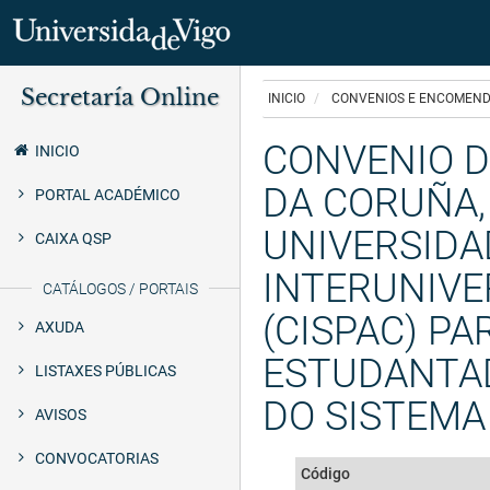
Ir
Secretaría Online
o
INICIO
CONVENIOS E ENCOMEND
Secretaría
contido
principal
CONVENIO D
Uvigo
INICIO
DA CORUÑA,
PORTAL ACADÉMICO
UNIVERSIDA
CAIXA QSP
INTERUNIVE
CATÁLOGOS / PORTAIS
(CISPAC) P
AXUDA
ESTUDANTAD
LISTAXES PÚBLICAS
DO SISTEMA 
AVISOS
CONVOCATORIAS
Código