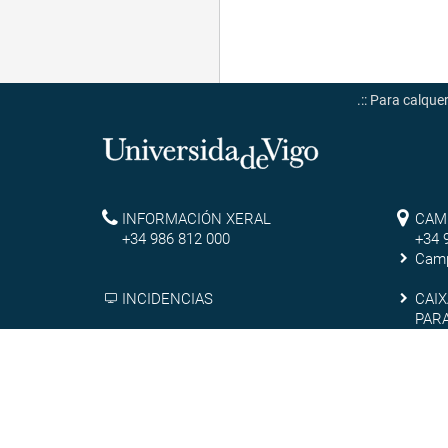
.:: Para calqu
Universidade
de
Reitoría
Ca
INFORMACIÓN XERAL
CAM
Vigo
+34 986 812 000
+34 
de
Camp
Ou
Cai
INCIDENCIAS
CAIX
PAR
de
Campus
Tra
CAMPUS DO MAR
TRA
que
do
sux
Aviso legal
Mar