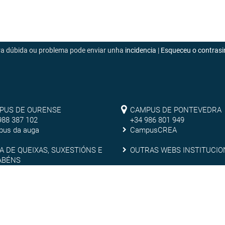
era dúbida ou problema pode enviar unha
incidencia
|
Esqueceu o contrasi
mpus
Campus
PUS DE OURENSE
CAMPUS DE PONTEVEDRA
988 387 102
+34 986 801 949
de
us da auga
CampusCREA
rense
Pontevedra
xa
Outras
A DE QUEIXAS, SUXESTIÓNS E
OUTRAS WEBS INSTITUCIO
ABÉNS
webs
nsparencia
Emerxencias
NSPARENCIA
EMERXENCIAS
ixas,
institucionais
estións