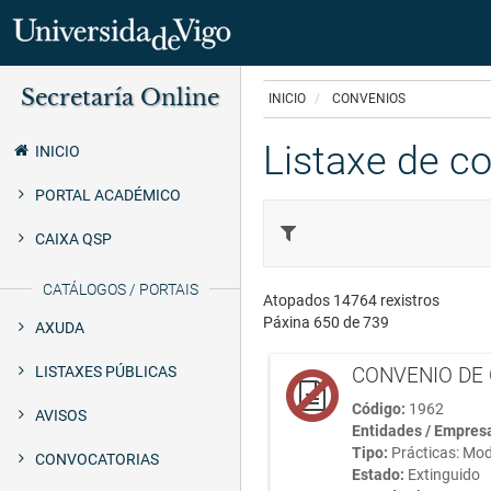
Ir
Secretaría Online
o
INICIO
CONVENIOS
Secretaría
contido
principal
Listaxe de c
Uvigo
INICIO
PORTAL ACADÉMICO
CAIXA QSP
CATÁLOGOS / PORTAIS
Atopados 14764 rexistros
Páxina 650 de 739
AXUDA
LISTAXES PÚBLICAS
CONVENIO DE 
Código:
1962
AVISOS
Entidades / Empres
Tipo:
Prácticas: Mod
CONVOCATORIAS
Estado:
Extinguido