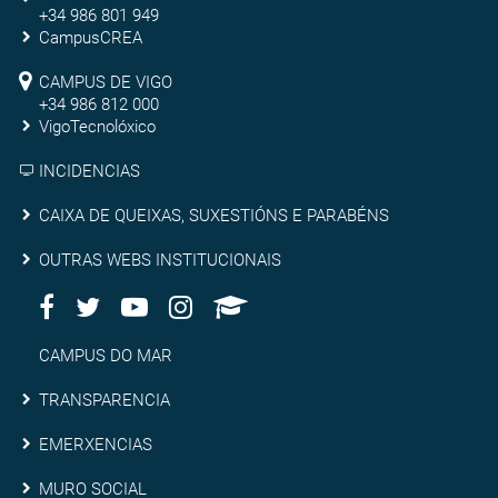
Campus
+34 986 801 949
de
CampusCREA
Campus
Pontevedra
CAMPUS DE VIGO
de
+34 986 812 000
VigoTecnolóxico
Vigo
INCIDENCIAS
Caixa
CAIXA DE QUEIXAS, SUXESTIÓNS E PARABÉNS
de
Outras
OUTRAS WEBS INSTITUCIONAIS
queixas,
Facebook
Twitter
Youtube
Instagram
AppleU
webs
Redes
suxestións
institucionais
Sociais
Campus
CAMPUS DO MAR
e
do
Transparencia
TRANSPARENCIA
parabéns
Mar
Emerxencias
EMERXENCIAS
Muro
MURO SOCIAL