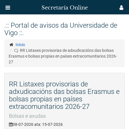
Secretaría Online
Menú
M
aplicación
us
Ir
.:: Portal de avisos da Universidade de
o
Secretaría
Vigo ::.
contido
principal
Uvigo
Inicio
RR Listaxes provisorias de adxudicacións das bolsas
Erasmus e bolsas propias en países extracomunitarios 2026-
27
RR Listaxes provisorias de
adxudicacións das bolsas Erasmus e
bolsas propias en países
extracomunitarios 2026-27
Bolsas e axudas
08-07-2026 ata: 15-07-2026