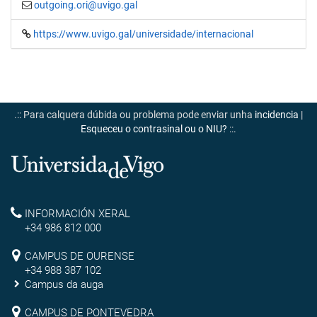
outgoing.ori@uvigo.gal
https://www.uvigo.gal/universidade/internacional
.:: Para calquera dúbida ou problema pode enviar unha
incidencia
|
Esqueceu o contrasinal ou o NIU?
::.
Universidade
de
Reitoría
INFORMACIÓN XERAL
Vigo
+34 986 812 000
Campus
CAMPUS DE OURENSE
+34 988 387 102
de
Campus da auga
Ourense
CAMPUS DE PONTEVEDRA