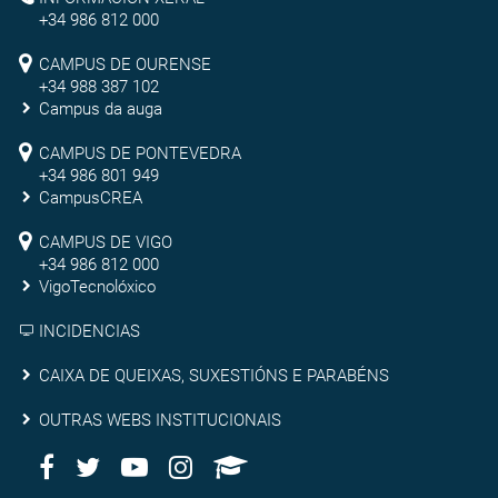
Reitoría
Vigo
+34 986 812 000
Campus
CAMPUS DE OURENSE
+34 988 387 102
de
Campus da auga
Ourense
Campus
CAMPUS DE PONTEVEDRA
+34 986 801 949
de
CampusCREA
Campus
Pontevedra
CAMPUS DE VIGO
de
+34 986 812 000
VigoTecnolóxico
Vigo
INCIDENCIAS
Caixa
CAIXA DE QUEIXAS, SUXESTIÓNS E PARABÉNS
de
Outras
OUTRAS WEBS INSTITUCIONAIS
queixas,
Facebook
Twitter
Youtube
Instagram
AppleU
webs
Redes