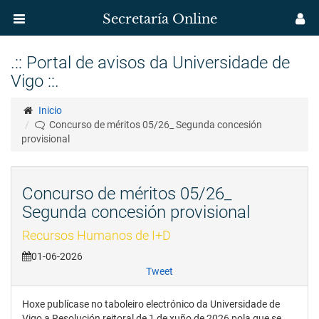
Secretaría Online
Menú
M
aplicación
us
Ir
.:: Portal de avisos da Universidade de
o
Secretaría
Vigo ::.
contido
principal
Uvigo
Inicio
Concurso de méritos 05/26_ Segunda concesión
provisional
Concurso de méritos 05/26_
Segunda concesión provisional
Recursos Humanos de I+D
01-06-2026
Tweet
Hoxe publícase no taboleiro electrónico da Universidade de
Vigo a Resolución reitoral de 1 de xuño de 2026 pola que se