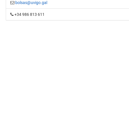
bolsas@uvigo.gal
+34 986 813 611