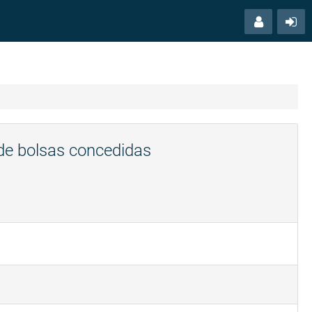
Menú
Ac
usuario
 de bolsas concedidas