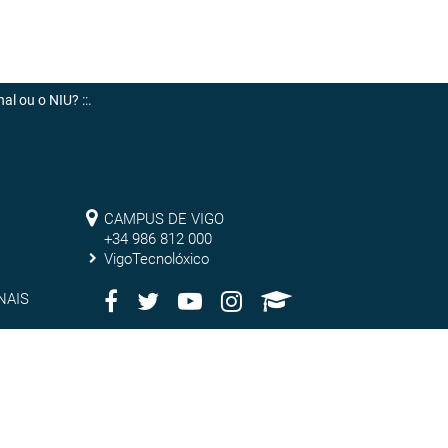
nal ou o NIU?
::.
Campus
CAMPUS DE VIGO
de
+34 986 812 000
VigoTecnolóxico
Vigo
Facebook
Twitter
Youtube
Instagram
AppleU
Redes
NAIS
Sociais
Muro
MURO SOCIAL
social