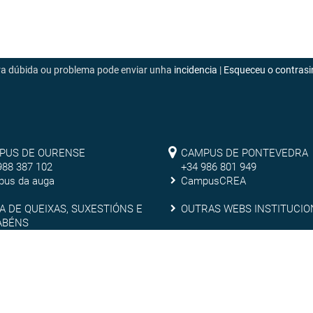
era dúbida ou problema pode enviar unha
incidencia
|
Esqueceu o contrasi
mpus
Campus
PUS DE OURENSE
CAMPUS DE PONTEVEDRA
988 387 102
+34 986 801 949
de
us da auga
CampusCREA
rense
Pontevedra
xa
Outras
A DE QUEIXAS, SUXESTIÓNS E
OUTRAS WEBS INSTITUCIO
ABÉNS
webs
nsparencia
Emerxencias
NSPARENCIA
EMERXENCIAS
ixas,
institucionais
estións