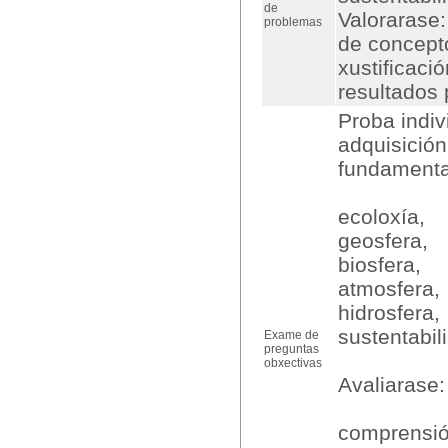
de
Valorarase:
problemas
de concepto
xustificaci
resultados 
Proba indiv
adquisición
fundamenta
ecoloxía,
geosfera,
biosfera,
atmosfera,
hidrosfera,
sustentabil
Exame de
preguntas
obxectivas
Avaliarase:
comprensió