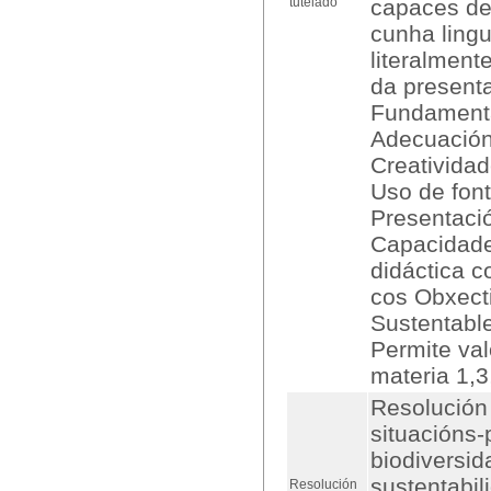
tutelado
capaces de
cunha lingu
literalment
da presenta
Fundamenta
Adecuación
Creatividad
Uso de font
Presentaci
Capacidade
didáctica c
cos Obxect
Sustentabl
Permite val
materia 1,3
Resolución 
situacións-
biodiversid
sustentabil
Resolución