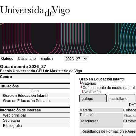
Galego
Castellano
English
Guia docente 2026_27
Escola Universitaria CEU de Maxisterio de Vigo
Centro
Grao en Educación Infantil
Materias
Titulacións
Coñecemento do medio natural
Grao
Avaliación
Grao en Educación Infantil
galego
castellano
Grao en Educación Primaria
DAT
Información de interese
Materia
Coñece
Titulación
Web principal
Grao en
Secretaría
Descritores
Cr.totai
Bibliografía
Resultados de Formación e Apre