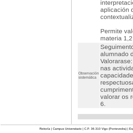
interpretac
aplicación
contextuali
Permite val
materia 1,2
Seguimento
alumnado du
Valorarase:
nas activid
Observación
capacidade 
sistemática
respectuos
cumpriment
valorar os 
6.
Reitoría | Campus Universitario | C.P. 36.310 Vigo (Pontevedra) | E