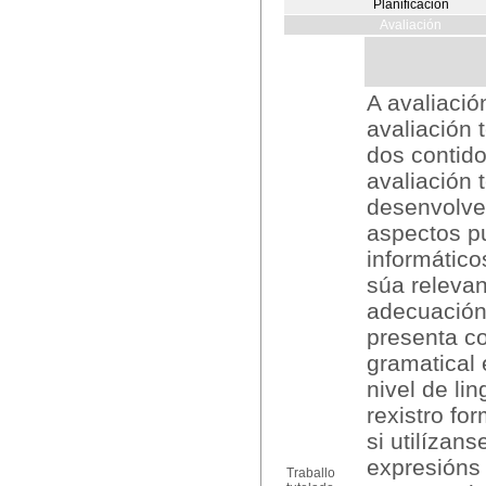
Planificación
Avaliación
A avaliació
avaliación 
dos contido
avaliación 
desenvolve
aspectos p
informático
súa relevan
adecuación 
presenta co
gramatical 
nivel de li
rexistro fo
si utilízans
expresións 
Traballo