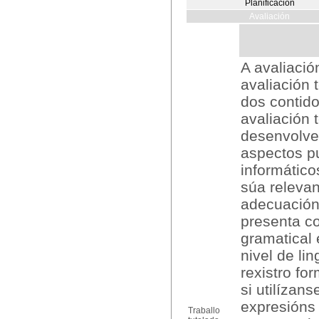
Planificación
Avaliación
A avaliació
avaliación 
dos contido
avaliación 
desenvolve
aspectos p
informático
súa relevan
adecuación 
presenta co
gramatical 
nivel de li
rexistro fo
si utilízans
expresións 
Traballo