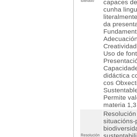
tutelado
capaces de
cunha lingu
literalment
da presenta
Fundamenta
Adecuación
Creatividad
Uso de font
Presentaci
Capacidade
didáctica c
cos Obxect
Sustentabl
Permite val
materia 1,3
Resolución 
situacións-
biodiversid
sustentabil
Resolución