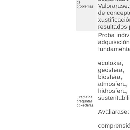
de
Valorarase:
problemas
de concepto
xustificaci
resultados 
Proba indiv
adquisición
fundamenta
ecoloxía,
geosfera,
biosfera,
atmosfera,
hidrosfera,
sustentabil
Exame de
preguntas
obxectivas
Avaliarase:
comprensió