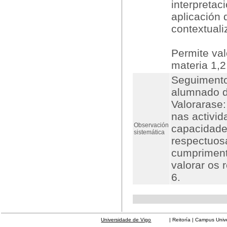
interpretac
aplicación
contextuali
Permite val
materia 1,2
Seguimento
alumnado du
Valorarase:
nas activid
Observación
capacidade 
sistemática
respectuos
cumpriment
valorar os 
6.
Universidade de Vigo
| Reitoría | Campus Universit