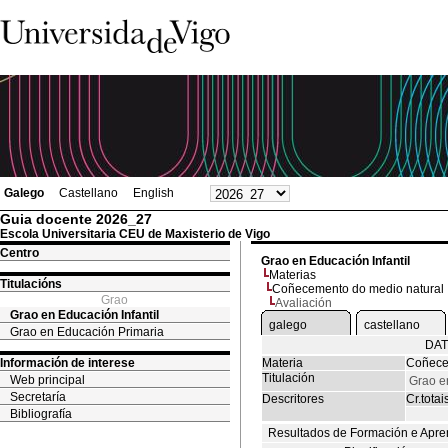
Galego
Castellano
English
Guia docente 2026_27
Escola Universitaria CEU de Maxisterio de Vigo
Centro
Grao en Educación Infantil
Materias
Titulacións
Coñecemento do medio natural
Grao
Avaliación
Grao en Educación Infantil
galego
castellano
Grao en Educación Primaria
DAT
Información de interese
Materia
Coñece
Titulación
Web principal
Grao en
Secretaría
Descritores
Cr.totai
Bibliografía
Resultados de Formación e Apre