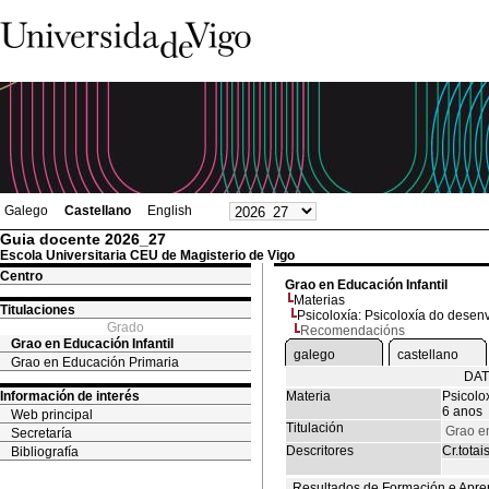
Galego
Castellano
English
Guia docente 2026_27
Escola Universitaria CEU de Magisterio de Vigo
Centro
Grao en Educación Infantil
Materias
Titulaciones
Psicoloxía: Psicoloxía do dese
Grado
Recomendacións
Grao en Educación Infantil
galego
castellano
Grao en Educación Primaria
DAT
Información de interés
Materia
Psicolo
6 anos
Web principal
Titulación
Grao en
Secretaría
Descritores
Cr.totai
Bibliografía
Resultados de Formación e Apre