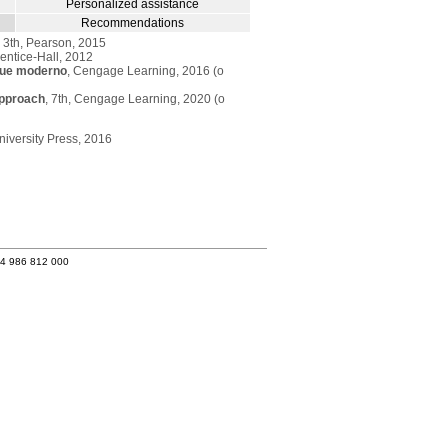
Personalized assistance
Recommendations
, 3th, Pearson, 2015
rentice-Hall, 2012
oque moderno
, Cengage Learning, 2016 (o
Approach
, 7th, Cengage Learning, 2020 (o
University Press, 2016
34 986 812 000