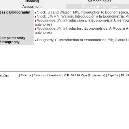
Planning
Methodologies
Assessment
Sources of information
Basic Bibliography
Stock, JH and Watson, MW,
Introduction to Econometrics
Stock, J.W y M. Watson,
Introducción a la Econometría
, P
Wooldridge, JM,
Introducción a la Econometría. Un enf
anteriores)
Wooldridge, JM,
Introductory Econometrics. A Modern 
anteriores)
Complementary
Dougherty, C,
Introduction to econometrics
, 5th, Oxford 
Bibliography
de Vigo
| Reitoría | Campus Universitario | C.P. 36.310 Vigo (Pontevedra) | España | Tlf: +