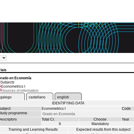
iais
rado en Economía
Subjects
Econometrics I
Sources of information
galego
castellano
english
IDENTIFYING DATA
ubject
Econometrics I
Code
tudy programme
Grado en Economía
escriptors
Total Cr.
Choose
Year
6
Mandatory
Training and Learning Results
Expected results from this subject