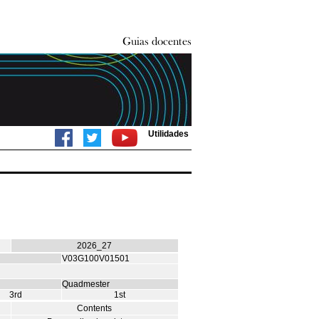
Utilidades
2026_27
V03G100V01501
Quadmester
3rd
1st
Contents