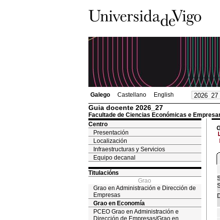
Galego
Castellano
English
Guia docente 2026_27
Facultade de Ciencias Económicas e Empresar
Centro
G
Presentación
Localización
Infraestructuras y Servicios
Equipo decanal
Titulacións
S
Grao
S
Grao en Administración e Dirección de
Empresas
D
Grao en Economía
PCEO Grao en Administración e
Dirección de Empresas/Grao en