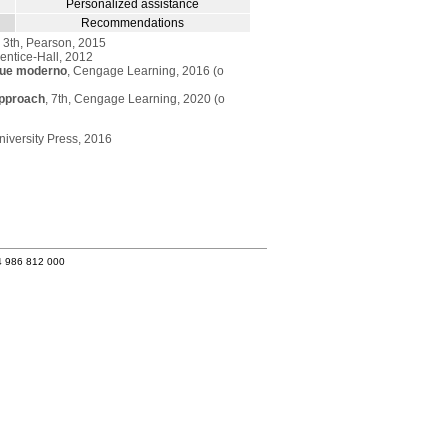
Personalized assistance
Recommendations
, 3th, Pearson, 2015
rentice-Hall, 2012
oque moderno
, Cengage Learning, 2016 (o
Approach
, 7th, Cengage Learning, 2020 (o
University Press, 2016
4 986 812 000