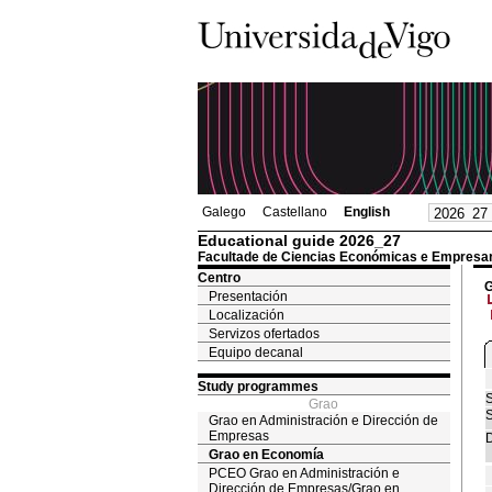
Galego
Castellano
English
Educational guide 2026_27
Facultade de Ciencias Económicas e Empresar
Centro
G
Presentación
Localización
Servizos ofertados
Equipo decanal
Study programmes
S
Grao
S
Grao en Administración e Dirección de
Empresas
D
Grao en Economía
PCEO Grao en Administración e
Dirección de Empresas/Grao en