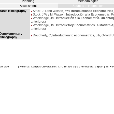
Planning
Methodologies
Assessment
Sources of information
Basic Bibliography
Stock, JH and Watson, MW,
Introduction to Econometrics
Stock, J.W y M. Watson,
Introducción a la Econometría
, P
Wooldridge, JM,
Introducción a la Econometría. Un enf
anteriores)
Wooldridge, JM,
Introductory Econometrics. A Modern 
anteriores)
Complementary
Dougherty, C,
Introduction to econometrics
, 5th, Oxford 
Bibliography
de Vigo
| Reitoría | Campus Universitario | C.P. 36.310 Vigo (Pontevedra) | Spain | Tlf: +3