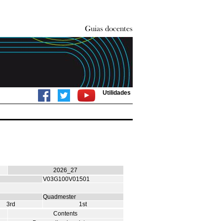
Utilidades
2026_27
V03G100V01501
Quadmester
3rd
1st
Contents