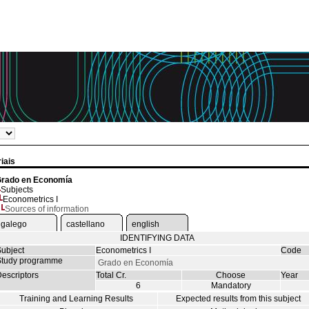
iais
rado en Economía
Subjects
Econometrics I
Sources of information
galego
castellano
english
IDENTIFYING DATA
ubject
Econometrics I
Code
tudy programme
Grado en Economía
escriptors
Total Cr.
Choose
Year
6
Mandatory
Training and Learning Results
Expected results from this subject