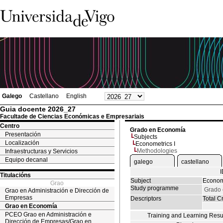
Galego
Castellano
English
Guia docente 2026_27
Facultade de Ciencias Económicas e Empresariais
Centro
Grado en Economía
Presentación
Subjects
Localización
Econometrics I
Methodologies
Infraestructuras y Servicios
Equipo decanal
galego
castellano
Titulacións
Subject
Econome
Grao
Study programme
Grado
Grao en Administración e Dirección de
Empresas
Descriptors
Total Cr
Grao en Economía
PCEO Grao en Administración e
Training and Learning Resu
Dirección de Empresas/Grao en