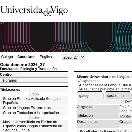
Galego
Castellano
English
Guia docente 2026_27
Facultad de Filología y Traducción
Centro
Máster Universitario en Lingüíst
Horarios
Asignaturas
Enseñanza de la Lengua Oral a 
Resultados previstos en la mate
Titulaciones
Grado
galego
castellano
Grao en Filoloxía Aplicada Galega e
DAT
Española
Asignatura
Enseñan
Grao en Linguas Estranxeiras
Lengua 
Grao en Tradución e Interpretación
Titulacion
Máster 
Máster
Descriptores
Cr.total
Máster Universitario en Ensino do
Español como Lingua Estranxeira ou
Segunda Lingua
Resultados de Formación y Apre