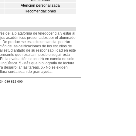
Atención personalizada
Recomendaciones
és de la plataforma de teledocencia y estar al
abajos académicos presentados por el alumnado
. De producirse esta circunstancia, podrán
ión de las calificaciones de los estudios de
 al estudiantado de su responsabilidad en este
presente que resulta imposible seguir esta
 En la evaluación se tendrá en cuenta no solo
lingüística. 5.-Más que bibliografía de lectura
ra desarrollar las tareas. 6.- No se exigen
ltura sorda sean de gran ayuda.
+34 986 812 000