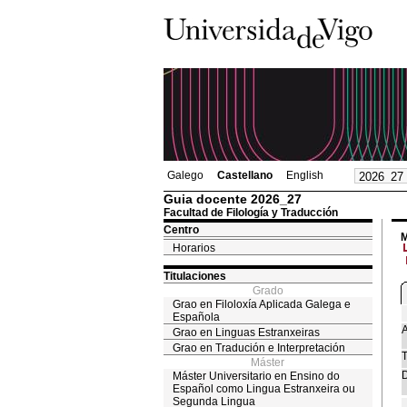
Galego
Castellano
English
Guia docente 2026_27
Facultad de Filología y Traducción
Centro
M
Horarios
Titulaciones
Grado
Grao en Filoloxía Aplicada Galega e
Española
A
Grao en Linguas Estranxeiras
Grao en Tradución e Interpretación
T
Máster
D
Máster Universitario en Ensino do
Español como Lingua Estranxeira ou
Segunda Lingua