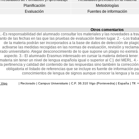
Planificación
Metodologías
Evaluación
Fuentes de información
Otros comentarios
1.-Es responsabilidad del alumnado consultar los materiales y las novedades a trav
tanto de las fechas en las que las pruebas de evaluación tienen lugar. 2.- -Los tr
de la materia podrán ser incorporados a la base de datos de detección de plagio
activarse las medidas recogidas en las normas de evaluación, revisión y reclamac
rado universitario. Alegar desconocimiento de lo que supone un plagio no eximirá
aspecto. 3.- El alumnado Erasmus interesado en cursar la materia deberá tener 
materia sin tener un nivel de lengua española igual o superior al C1 del MERL. 4.-
la pertinencia y calidad del contenido de las respuestas sino también la corrección 
obligatoria el listado de referencias que se incluye es fuente de información pa
conocimientos de lengua de signos aunque conocer la lengua y la cu
 Vigo
| Rectorado | Campus Universitario | C.P. 36.310 Vigo (Pontevedra) | España | Tlf: 