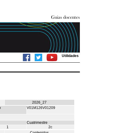
Utilidades
2026_27
o
V01M126V01209
Cuatrimestre
1
2c
Contenidos