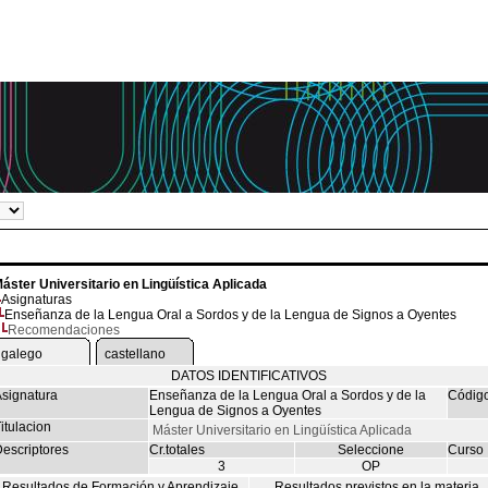
áster Universitario en Lingüística Aplicada
Asignaturas
Enseñanza de la Lengua Oral a Sordos y de la Lengua de Signos a Oyentes
Recomendaciones
galego
castellano
DATOS IDENTIFICATIVOS
signatura
Enseñanza de la Lengua Oral a Sordos y de la
Códig
Lengua de Signos a Oyentes
itulacion
Máster Universitario en Lingüística Aplicada
escriptores
Cr.totales
Seleccione
Curso
3
OP
Resultados de Formación y Aprendizaje
Resultados previstos en la materia