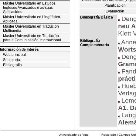
Máster Universitario en Estudos
Planificación
Ingleses Avanzados e as súas
Evaluación
Aplicacións
Máster Universitario en Lingüística
Bibliografía Básica
Denge
Aplicada
neu A
Máster Universitario en Tradución
Multimedia
Klett 
Máster Universitario en Tradución
para a Comunicación Internacional
Bibliografía
Annel
Complementaria
Worts
Información de interés
Web principal
Dengl
Secretaría
Gram
Bibliografía
Fandr
práct
Hueb
Verla
Lemck
A1. D
Lang
Alemá
Universidade de Vigo
| Rectorado | Campus Universit