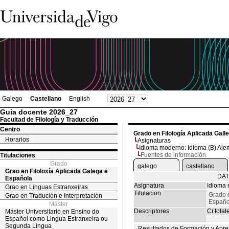
Galego
Castellano
English
Guia docente 2026_27
Facultad de Filología y Traducción
Centro
Grado en Filología Aplicada Gall
Horarios
Asignaturas
Idioma moderno: Idioma (B) Ale
Fuentes de información
Titulaciones
Grado
galego
castellano
Grao en Filoloxía Aplicada Galega e
DAT
Española
Asignatura
Idioma 
Grao en Linguas Estranxeiras
Titulacion
Grado e
Grao en Tradución e Interpretación
Españo
Máster
Descriptores
Cr.total
Máster Universitario en Ensino do
Español como Lingua Estranxeira ou
Segunda Lingua
Resultados de Formación y Apre