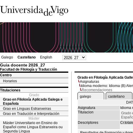
Galego
Castellano
English
Guia docente 2026_27
Facultad de Filología y Traducción
Centro
Grado en Filología Aplicada Gall
Horarios
Asignaturas
Idioma moderno: Idioma (B) Ale
Recomendaciones
Titulaciones
Grado
galego
castellano
Grao en Filoloxía Aplicada Galega e
DAT
Española
Asignatura
Idioma 
Grao en Linguas Estranxeiras
Titulacion
Grado e
Grao en Tradución e Interpretación
Españo
Máster
Descriptores
Cr.total
Máster Universitario en Ensino do
Español como Lingua Estranxeira ou
Segunda Lingua
Resultados de Formación y Apre