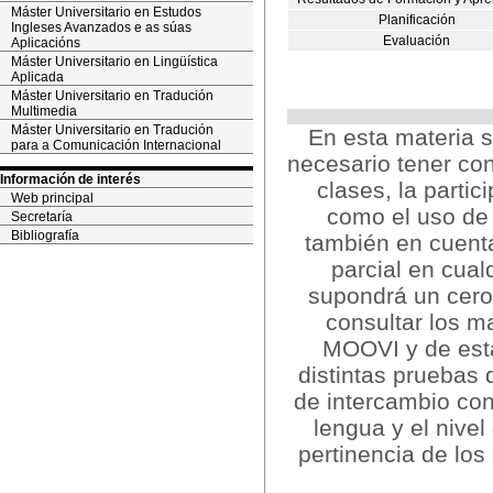
Máster Universitario en Estudos
Planificación
Ingleses Avanzados e as súas
Evaluación
Aplicacións
Máster Universitario en Lingüística
Aplicada
Máster Universitario en Tradución
Multimedia
Máster Universitario en Tradución
En esta materia s
para a Comunicación Internacional
necesario tener con
Información de interés
clases, la partic
Web principal
como el uso de 
Secretaría
Bibliografía
también en cuenta 
parcial en cual
supondrá un cero
consultar los m
MOOVI y de estar
distintas pruebas 
de intercambio con
lengua y el nive
pertinencia de los