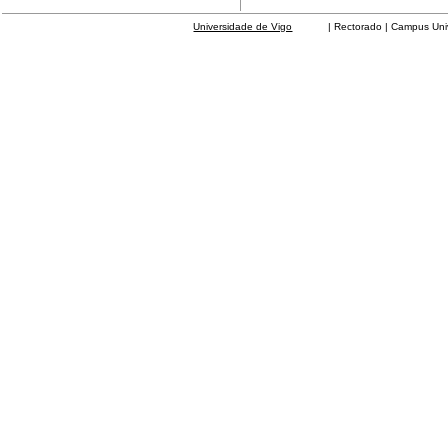
Universidade de Vigo
| Rectorado | Campus Universit