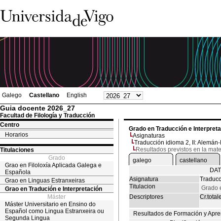
Galego
Castellano
English
Guia docente 2026_27
Facultad de Filología y Traducción
Centro
Grado en Traducción e Interpret
Horarios
Asignaturas
Traducción idioma 2, II: Alemán
Resultados previstos en la mate
Titulaciones
Grado
galego
castellano
Grao en Filoloxía Aplicada Galega e
DAT
Española
Asignatura
Traducc
Grao en Linguas Estranxeiras
Titulacion
Grado e
Grao en Tradución e Interpretación
Máster
Descriptores
Cr.total
Máster Universitario en Ensino do
Español como Lingua Estranxeira ou
Resultados de Formación y Apre
Segunda Lingua