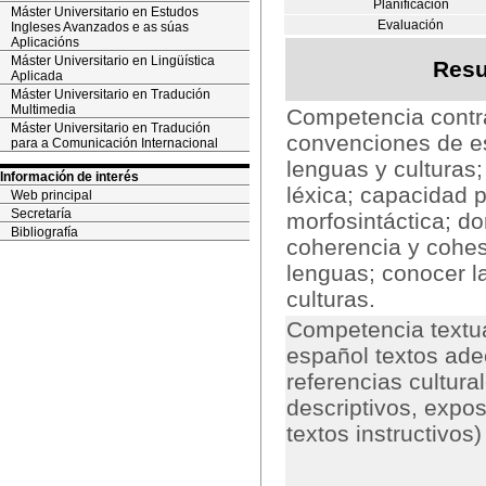
Planificación
Máster Universitario en Estudos
Evaluación
Ingleses Avanzados e as súas
Aplicacións
Máster Universitario en Lingüística
Resu
Aplicada
Máster Universitario en Tradución
Multimedia
Competencia contra
Máster Universitario en Tradución
convenciones de esc
para a Comunicación Internacional
lenguas y culturas;
Información de interés
léxica; capacidad 
Web principal
Secretaría
morfosintáctica; d
Bibliografía
coherencia y cohes
lenguas; conocer l
culturas.
Competencia textua
español textos adec
referencias cultural
descriptivos, exposi
textos instructivos)