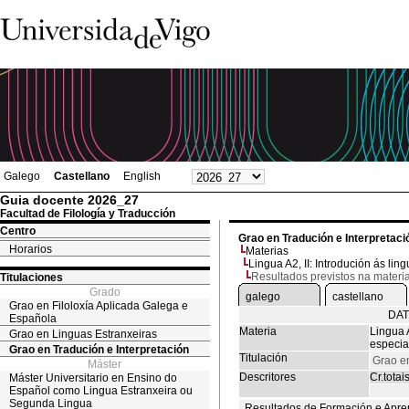
Galego
Castellano
English
Guia docente 2026_27
Facultad de Filología y Traducción
Centro
Grao en Tradución e Interpretaci
Horarios
Materias
Lingua A2, II: Introdución ás li
Resultados previstos na materi
Titulaciones
Grado
galego
castellano
Grao en Filoloxía Aplicada Galega e
DAT
Española
Materia
Lingua A
Grao en Linguas Estranxeiras
especia
Grao en Tradución e Interpretación
Titulación
Grao en
Máster
Descritores
Cr.totai
Máster Universitario en Ensino do
Español como Lingua Estranxeira ou
Segunda Lingua
Resultados de Formación e Apre