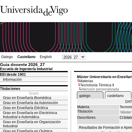
Galego
Castellano
English
Guia docente 2026_27
Escuela de Ingeniería Industrial
EEI desde 1901
Máster Universitario en Enxeñarí
Información
Materias
Tecnoloxía Térmica II
Titulaciones
Atención personalizada
Grado
galego
castellano
Grao en Enxeñaría Biomédica
DAT
Grao en Enxeñaría da Automoción
Materia
Tecnolo
Grao en Enxeñaría Eléctrica
Titulación
Máster 
Grao en Enxeñaría en Electrónica
Industrial e Automática
Descritores
Cr.totai
Grao en Enxeñaría en Organización
Industrial
Resultados de Formación e Apre
Grao en Enxeñaría en Química