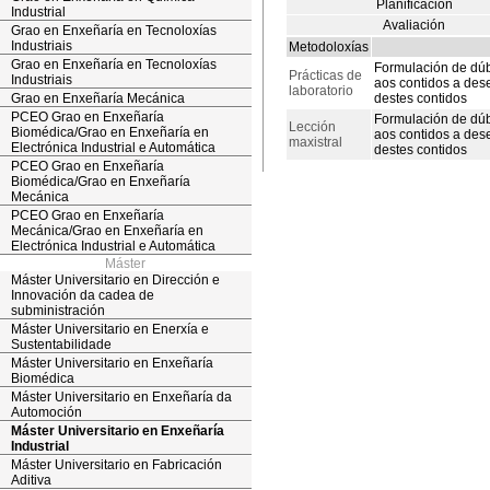
Planificación
Industrial
Avaliación
Grao en Enxeñaría en Tecnoloxías
Industriais
Metodoloxías
Grao en Enxeñaría en Tecnoloxías
Formulación de dúb
Prácticas de
Industriais
aos contidos a dese
laboratorio
Grao en Enxeñaría Mecánica
destes contidos
PCEO Grao en Enxeñaría
Formulación de dúb
Lección
Biomédica/Grao en Enxeñaría en
aos contidos a dese
maxistral
Electrónica Industrial e Automática
destes contidos
PCEO Grao en Enxeñaría
Biomédica/Grao en Enxeñaría
Mecánica
PCEO Grao en Enxeñaría
Mecánica/Grao en Enxeñaría en
Electrónica Industrial e Automática
Máster
Máster Universitario en Dirección e
Innovación da cadea de
subministración
Máster Universitario en Enerxía e
Sustentabilidade
Máster Universitario en Enxeñaría
Biomédica
Máster Universitario en Enxeñaría da
Automoción
Máster Universitario en Enxeñaría
Industrial
Máster Universitario en Fabricación
Aditiva