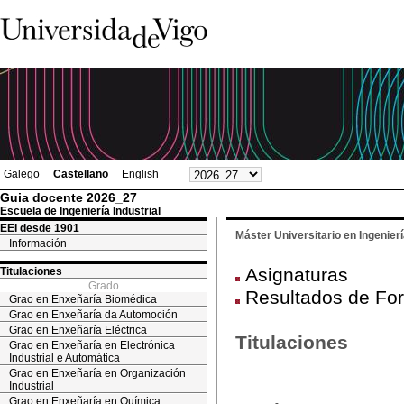
Galego
Castellano
English
Guia docente 2026_27
Escuela de Ingeniería Industrial
EEI desde 1901
Máster Universitario en Ingenier
Información
Asignaturas
Titulaciones
Grado
Resultados de For
Grao en Enxeñaría Biomédica
Grao en Enxeñaría da Automoción
Grao en Enxeñaría Eléctrica
Titulaciones
Grao en Enxeñaría en Electrónica
Industrial e Automática
Grao en Enxeñaría en Organización
Industrial
Grao en Enxeñaría en Química