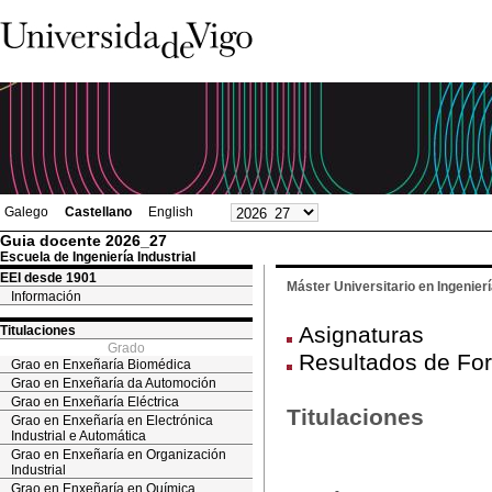
Galego
Castellano
English
Guia docente 2026_27
Escuela de Ingeniería Industrial
EEI desde 1901
Máster Universitario en Ingenier
Información
Asignaturas
Titulaciones
Grado
Resultados de For
Grao en Enxeñaría Biomédica
Grao en Enxeñaría da Automoción
Grao en Enxeñaría Eléctrica
Titulaciones
Grao en Enxeñaría en Electrónica
Industrial e Automática
Grao en Enxeñaría en Organización
Industrial
Grao en Enxeñaría en Química