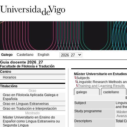
Galego
Castellano
English
Guia docente 2026_27
Facultade de Filoloxía e Tradución
Centro
Máster Universitario en Estudio
Horarios
Subjects
Linguistic Research Methods an
Training and Learning Results
Titulacións
Grao
galego
castellano
Grao en Filoloxía Aplicada Galega e
Española
Subject
Lingui
Grao en Linguas Estranxeiras
and the
Grao en Tradución e Interpretación
Study programme
Máster
Mestrado
Avanza
Máster Universitario en Ensino do
Descriptors
Total Cr
Español como Lingua Estranxeira ou
Segunda Lingua