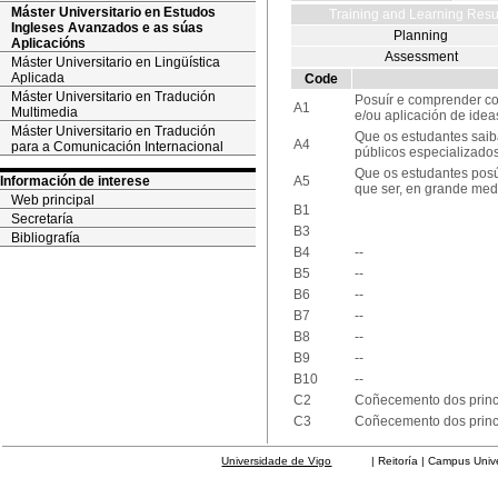
Máster Universitario en Estudos
Training and Learning Resu
Ingleses Avanzados e as súas
Planning
Aplicacións
Assessment
Máster Universitario en Lingüística
Aplicada
Code
Máster Universitario en Tradución
Posuír e comprender c
A1
Multimedia
e/ou aplicación de idea
Máster Universitario en Tradución
Que os estudantes saib
A4
para a Comunicación Internacional
públicos especializado
Que os estudantes posú
Información de interese
A5
que ser, en grande med
Web principal
B1
Secretaría
B3
Bibliografía
B4
--
B5
--
B6
--
B7
--
B8
--
B9
--
B10
--
C2
Coñecemento dos princi
C3
Coñecemento dos princip
Universidade de Vigo
| Reitoría | Campus Universit