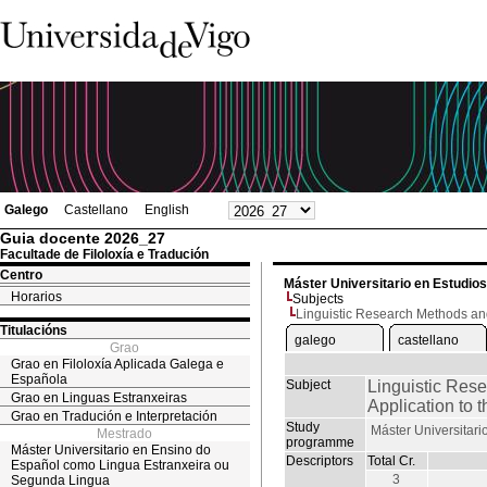
Galego
Castellano
English
Guia docente 2026_27
Facultade de Filoloxía e Tradución
Centro
Máster Universitario en Estudio
Horarios
Subjects
Linguistic Research Methods an
Titulacións
galego
castellano
Grao
Grao en Filoloxía Aplicada Galega e
Española
Subject
Linguistic Res
Grao en Linguas Estranxeiras
Application to
Grao en Tradución e Interpretación
Study
Máster Universitari
Mestrado
programme
Máster Universitario en Ensino do
Descriptors
Total Cr.
Español como Lingua Estranxeira ou
3
Segunda Lingua