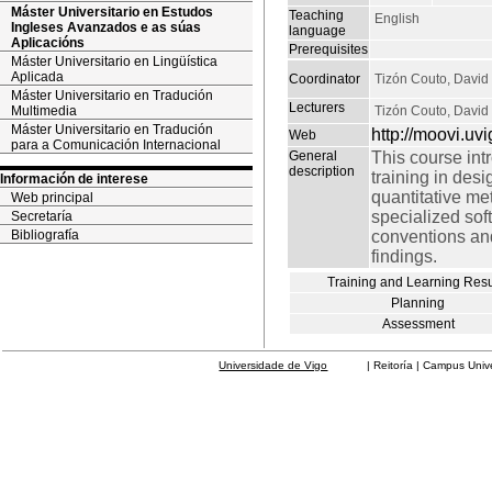
Máster Universitario en Estudos
Teaching
English
Ingleses Avanzados e as súas
language
Aplicacións
Prerequisites
Máster Universitario en Lingüística
Aplicada
Coordinator
Tizón Couto, David
Máster Universitario en Tradución
Lecturers
Multimedia
Tizón Couto, David
Máster Universitario en Tradución
http://moovi.uvi
Web
para a Comunicación Internacional
General
This course intr
description
training in desi
Información de interese
quantitative met
Web principal
specialized soft
Secretaría
Bibliografía
conventions and
findings.
Training and Learning Resu
Planning
Assessment
Universidade de Vigo
| Reitoría | Campus Universit