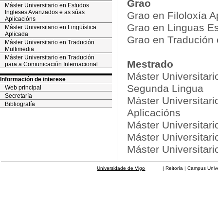
Grao
Máster Universitario en Estudos
Ingleses Avanzados e as súas
Grao en Filoloxía 
Aplicacións
Grao en Linguas Es
Máster Universitario en Lingüística
Aplicada
Grao en Tradución e
Máster Universitario en Tradución
Multimedia
Máster Universitario en Tradución
Mestrado
para a Comunicación Internacional
Máster Universitar
Información de interese
Segunda Lingua
Web principal
Secretaría
Máster Universitar
Bibliografía
Aplicacións
Máster Universitari
Máster Universitar
Máster Universitar
Universidade de Vigo
| Reitoría | Campus Universit