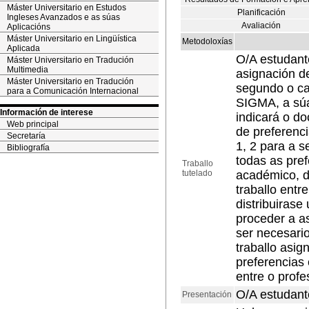
Máster Universitario en Estudos
Planificación
Ingleses Avanzados e as súas
Avaliación
Aplicacións
Máster Universitario en Lingüística
Metodoloxías
Aplicada
O/A estudante
Máster Universitario en Tradución
Multimedia
asignación de
Máster Universitario en Tradución
segundo o cal
para a Comunicación Internacional
SIGMA, a súa
Información de interese
indicará o do
Web principal
de preferenci
Secretaría
1, 2 para a s
Bibliografía
todas as pref
Traballo
tutelado
académico, d
traballo entr
distribuirase
proceder a as
ser necesari
traballo asig
preferencias 
entre o profe
O/A estudante
Presentación