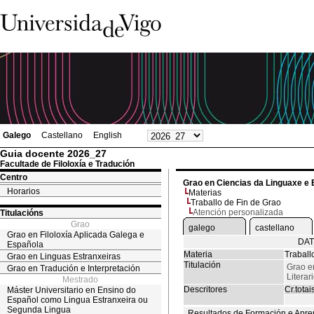
Galego
Castellano
English
Guia docente 2026_27
Facultade de Filoloxía e Tradución
Centro
Grao en Ciencias da Linguaxe e 
Horarios
Materias
Traballo de Fin de Grao
Atención personalizada
Titulacións
Grao
galego
castellano
Grao en Filoloxía Aplicada Galega e
DAT
Española
Materia
Traball
Grao en Linguas Estranxeiras
Titulación
Grao e
Grao en Tradución e Interpretación
Literar
Mestrado
Descritores
Cr.totai
Máster Universitario en Ensino do
Español como Lingua Estranxeira ou
Segunda Lingua
Resultados de Formación e Apre