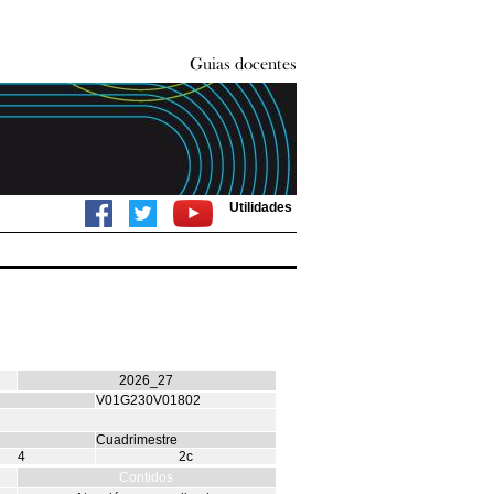
Utilidades
2026_27
V01G230V01802
Cuadrimestre
4
2c
Contidos