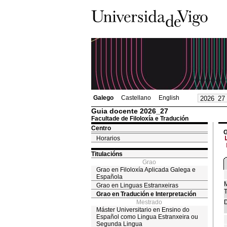
Galego
Castellano
English
Guia docente 2026_27
Facultade de Filoloxía e Tradución
Centro
G
Horarios
Titulacións
Grao
Grao en Filoloxía Aplicada Galega e
Española
M
Grao en Linguas Estranxeiras
T
Grao en Tradución e Interpretación
Mestrado
D
Máster Universitario en Ensino do
Español como Lingua Estranxeira ou
Segunda Lingua