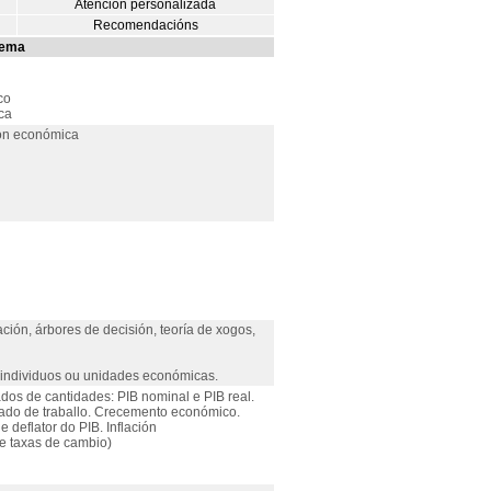
Atención personalizada
Recomendacións
tema
co
ca
ón económica
ción, árbores de decisión, teoría de xogos,
 individuos ou unidades económicas.
os de cantidades: PIB nominal e PIB real.
cado de traballo. Crecemento económico.
deflator do PIB. Inflación
 e taxas de cambio)