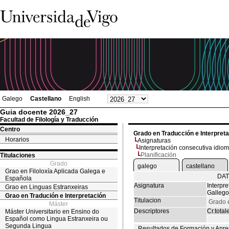
Galego
Castellano
English
Guia docente 2026_27
Facultad de Filología y Traducción
Centro
Grado en Traducción e Interpret
Horarios
Asignaturas
Interpretación consecutiva idiom
Planificación
Titulaciones
Grado
galego
castellano
Grao en Filoloxía Aplicada Galega e
DAT
Española
Asignatura
Interpre
Grao en Linguas Estranxeiras
Gallego
Grao en Tradución e Interpretación
Titulacion
Grado e
Máster
Descriptores
Cr.total
Máster Universitario en Ensino do
Español como Lingua Estranxeira ou
Segunda Lingua
Resultados de Formación y Apre