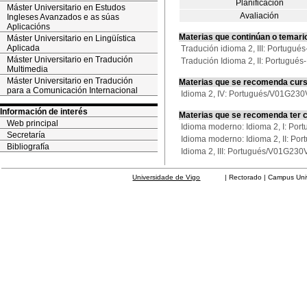
Planificación
Máster Universitario en Estudos
Avaliación
Ingleses Avanzados e as súas
Aplicacións
Materias que continúan o temari
Máster Universitario en Lingüística
Aplicada
Tradución idioma 2, III: Portug
Máster Universitario en Tradución
Tradución Idioma 2, II: Portugu
Multimedia
Máster Universitario en Tradución
Materias que se recomenda cur
para a Comunicación Internacional
Idioma 2, IV: Portugués/V01G23
Información de interés
Materias que se recomenda ter 
Web principal
Idioma moderno: Idioma 2, I: P
Secretaría
Idioma moderno: Idioma 2, II: P
Bibliografía
Idioma 2, III: Portugués/V01G23
Universidade de Vigo
| Rectorado | Campus Universit