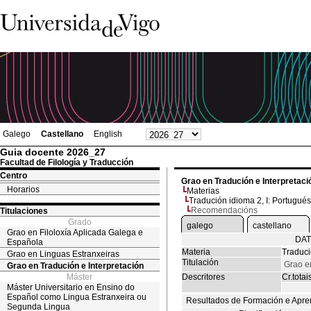
Galego
Castellano
English
Guia docente 2026_27
Facultad de Filología y Traducción
Centro
Grao en Tradución e Interpretaci
Horarios
Materias
Tradución idioma 2, I: Portugué
Recomendacións
Titulaciones
Grado
galego
castellano
Grao en Filoloxía Aplicada Galega e
DAT
Española
Materia
Traduci
Grao en Linguas Estranxeiras
Titulación
Grao e
Grao en Tradución e Interpretación
Máster
Descritores
Cr.totai
Máster Universitario en Ensino do
Español como Lingua Estranxeira ou
Resultados de Formación e Apre
Segunda Lingua