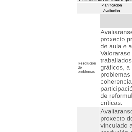
Planificación
Avaliación
Avaliaranse
proxecto pr
de aula e 
Valorarase
traballados
Resolución
gráficos, 
de
problemas
problemas c
coherencia 
participac
de reformu
críticas.
Avaliaranse
proxecto d
vinculado 