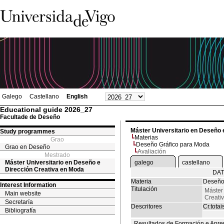
Galego
Castellano
English
Educational guide 2026_27
Facultade de Deseño
Máster Universitario en Deseño 
Study programmes
Materias
Grao
Deseño Gráfico para Moda
Grao en Deseño
Avaliación
Mestrado
Máster Universitario en Deseño e
galego
castellano
Dirección Creativa en Moda
DAT
Materia
Deseño
Interest Information
Titulación
Máster
Main website
Creati
Secretaría
Descritores
Cr.totai
Bibliografía
Resultados de Formación e Apre