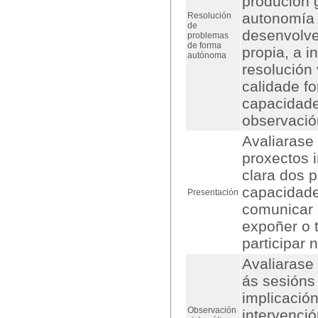
produción 
autonomía 
Resolución
de
desenvolve
problemas
de forma
propia, a i
autónoma
resolución 
calidade f
capacidade
observación
Avaliarase
proxectos 
clara dos 
capacidade
Presentación
comunicar 
expoñer o t
participar 
Avaliarase 
ás sesións
implicación
Observación
intervenció