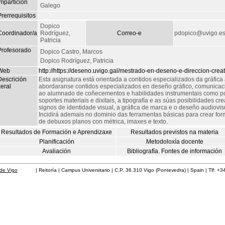
mpartición
Galego
rerrequisitos
Dopico
Coordinador/a
Rodríguez,
Correo-e
pdopico@uvigo.e
Patricia
Profesorado
Dopico Castro, Marcos
Dopico Rodríguez, Patricia
Web
http://https://deseno.uvigo.gal/mestrado-en-deseno-e-direccion-cre
Descrición
Esta asignatura está orientada a contidos especializados da gráfica
eral
abordaranse contidos especializados en deseño gráfico, comunicació
ao alumnado de coñecementos e habilidades instrumentais como po
soportes materiais e dixitais, a tipografía e as súas posibilidades cr
signos de identidade visual, a gráfica de marca e o deseño audiovis
Incidirá ademais no dominio das ferramentas básicas para crear form
de debuxos planos con métrica, imaxes e texto.
Resultados de Formación e Aprendizaxe
Resultados previstos na materia
Planificación
Metodoloxía docente
Avaliación
Bibliografía. Fontes de información
de Vigo
| Reitoría | Campus Universitario | C.P. 36.310 Vigo (Pontevedra) | Spain | Tlf: +3