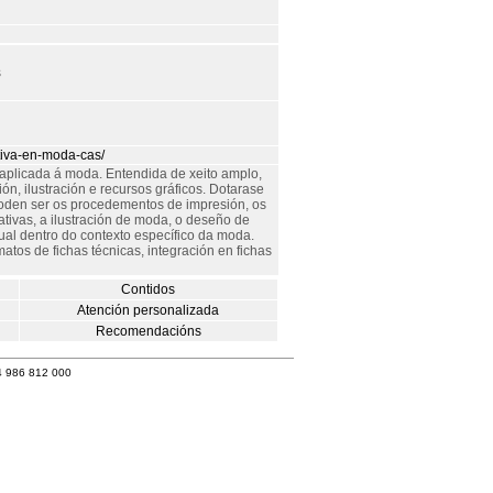
s
ativa-en-moda-cas/
 aplicada á moda. Entendida de xeito amplo,
n, ilustración e recursos gráficos. Dotarase
den ser os procedementos de impresión, os
eativas, a ilustración de moda, o deseño de
ual dentro do contexto específico da moda.
atos de fichas técnicas, integración en fichas
Contidos
Atención personalizada
Recomendacións
4 986 812 000