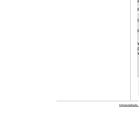
i
P
x
Universidade 