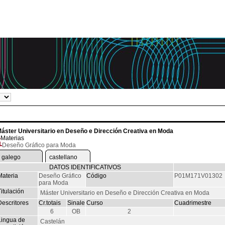
áster Universitario en Deseño e Dirección Creativa en Moda
Materias
Deseño Gráfico para Moda
galego
castellano
DATOS IDENTIFICATIVOS
Materia
Deseño Gráfico
Código
P01M171V01302
para Moda
itulación
Máster Universitario en Deseño e Dirección Creativa en Moda
Descritores
Cr.totais
Sinale
Curso
Cuadrimestre
6
OB
2
Lingua de
Castelán