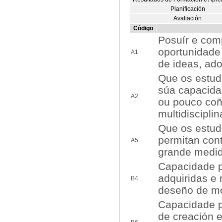
Planificación
Avaliación
Código
Posuír e co
oportunidade 
A1
de ideas, ado
Que os estud
súa capacida
A2
ou pouco coñ
multidiscipli
Que os estud
permitan cont
A5
grande medid
Capacidade p
adquiridas e 
B4
deseño de m
Capacidade p
de creación e