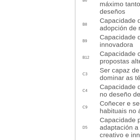
B6
máximo tanto
deseños
Capacidade d
B8
adopción de 
Capacidade d
B9
innovadora
Capacidade cr
B12
propostas alt
Ser capaz de
C3
dominar as t
Capacidade d
C4
no deseño d
Coñecer e se
C9
habituais no
Capacidade p
adaptación a 
D5
creativo e in