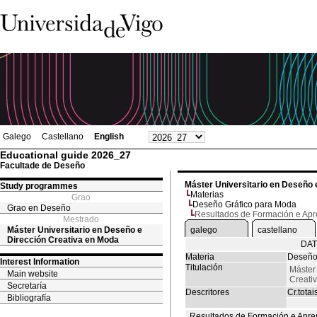
Galego
Castellano
English
Educational guide 2026_27
Facultade de Deseño
Máster Universitario en Deseño 
Study programmes
Materias
Grao
Deseño Gráfico para Moda
Grao en Deseño
Resultados de Formación e Ap
Mestrado
Máster Universitario en Deseño e
galego
castellano
Dirección Creativa en Moda
DAT
Materia
Deseño
Interest Information
Titulación
Máster
Main website
Creati
Secretaría
Descritores
Cr.totai
Bibliografía
Resultados de Formación e Apre