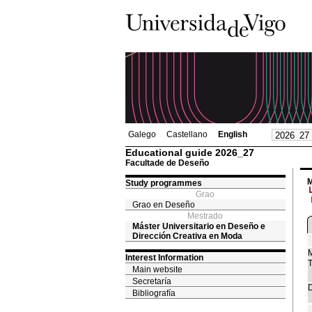
Galego
Castellano
English
Educational guide 2026_27
Facultade de Deseño
M
Study programmes
Grao
Grao en Deseño
Mestrado
Máster Universitario en Deseño e
Dirección Creativa en Moda
M
Interest Information
T
Main website
Secretaría
D
Bibliografía