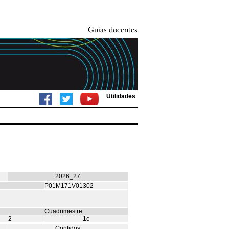
Utilidades
2026_27
P01M171V01302
Cuadrimestre
2
1c
Contidos