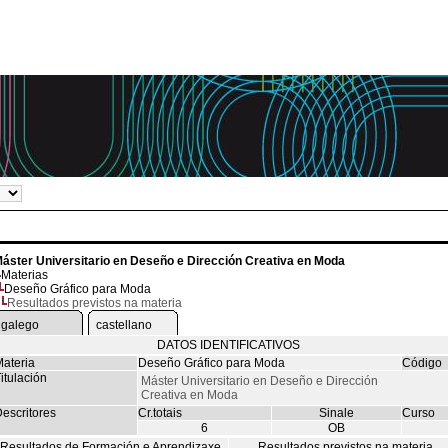
áster Universitario en Deseño e Dirección Creativa en Moda
Materias
Deseño Gráfico para Moda
Resultados previstos na materia
galego
castellano
DATOS IDENTIFICATIVOS
ateria
Deseño Gráfico para Moda
Código
itulación
Máster Universitario en Deseño e Dirección
Creativa en Moda
escritores
Cr.totais
Sinale
Curso
6
OB
Resultados de Formación e Aprendizaxe
Resultados previstos na materia