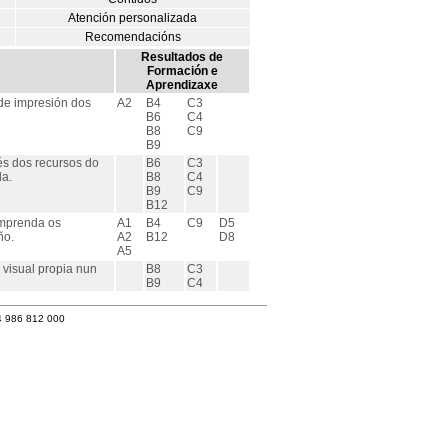
Atención personalizada
Recomendacións
Resultados de
Formación e
Aprendizaxe
de impresión dos
A2
B4
C3
B6
C4
B8
C9
B9
és dos recursos do
B6
C3
da.
B8
C4
B9
C9
B12
omprenda os
A1
B4
C9
D5
ño.
A2
B12
D8
A5
visual propia nun
B8
C3
B9
C4
4 986 812 000