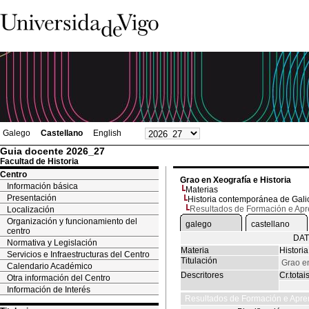
Galego
Castellano
English
Guia docente 2026_27
Facultad de Historia
Centro
Grao en Xeografía e Historia
Información básica
Materias
Presentación
Historia contemporánea de Gali
Resultados de Formación e Ap
Localización
Organización y funcionamiento del
galego
castellano
centro
DAT
Normativa y Legislación
Materia
Histori
Servicios e Infraestructuras del Centro
Titulación
Grao en
Calendario Académico
Descritores
Cr.totai
Otra información del Centro
Información de Interés
Resultados de Formación e Apre