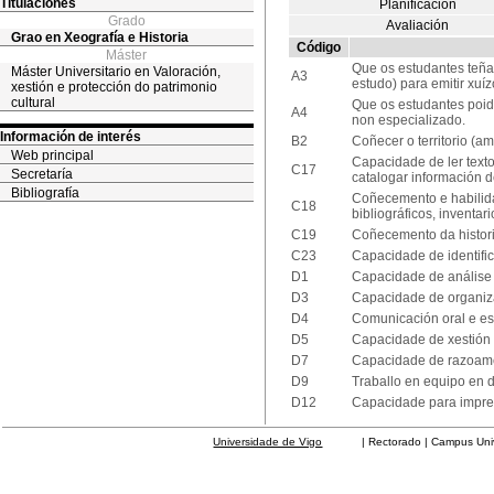
Titulaciones
Planificación
Grado
Avaliación
Grao en Xeografía e Historia
Código
Máster
Que os estudantes teña
Máster Universitario en Valoración,
A3
estudo) para emitir xuíz
xestión e protección do patrimonio
cultural
Que os estudantes poida
A4
non especializado.
Información de interés
B2
Coñecer o territorio (a
Web principal
Capacidade de ler texto
C17
Secretaría
catalogar información d
Bibliografía
Coñecemento e habilida
C18
bibliográficos, inventar
C19
Coñecemento da histori
C23
Capacidade de identific
D1
Capacidade de análise 
D3
Capacidade de organiza
D4
Comunicación oral e es
D5
Capacidade de xestión
D7
Capacidade de razoamen
D9
Traballo en equipo en d
D12
Capacidade para imprevi
Universidade de Vigo
| Rectorado | Campus Universit