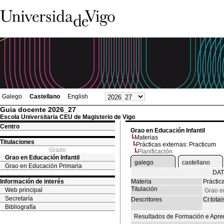
Galego
Castellano
English
Guia docente 2026_27
Escola Universitaria CEU de Magisterio de Vigo
Centro
Grao en Educación Infantil
Materias
Titulaciones
Prácticas externas: Practicum
Grado
Planificación
Grao en Educación Infantil
galego
castellano
Grao en Educación Primaria
DAT
Información de interés
Materia
Práctic
Titulación
Web principal
Grao en
Secretaría
Descritores
Cr.totai
Bibliografía
Resultados de Formación e Apre