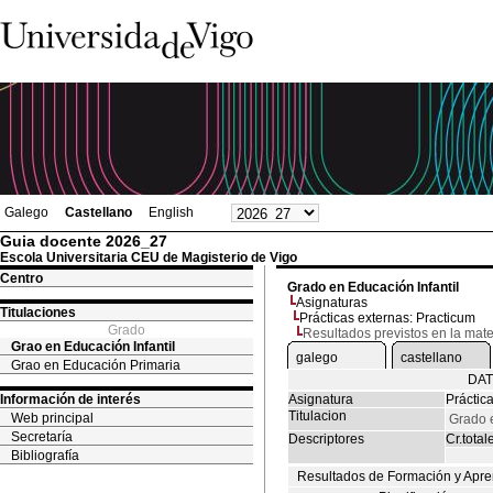
Galego
Castellano
English
Guia docente 2026_27
Escola Universitaria CEU de Magisterio de Vigo
Centro
Grado en Educación Infantil
Asignaturas
Titulaciones
Prácticas externas: Practicum
Grado
Resultados previstos en la mate
Grao en Educación Infantil
galego
castellano
Grao en Educación Primaria
DAT
Información de interés
Asignatura
Práctic
Titulacion
Web principal
Grado e
Secretaría
Descriptores
Cr.total
Bibliografía
Resultados de Formación y Apre