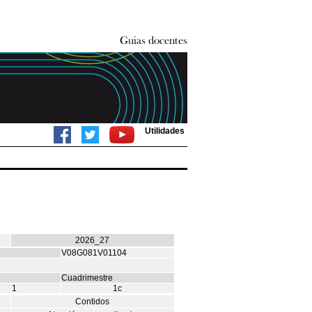
Utilidades
2026_27
V08G081V01104
Cuadrimestre
1
1c
Contidos