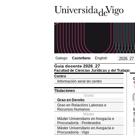
Galego
Castellano
English
Guia docente 2026_27
Facultad de Ciencias Jurídicas y del Trabajo
Centro
G
Información xeral do centro
Titulaciones
Grado
Grao en Dereito
Grao en Relacións Laborais e
Recursos Humanos
M
T
Máster
Máster Universitario en Avogacía e
D
Procuradoría - Pontevedra
Máster Universitario en Avogacía e
Procuradoría - Vigo