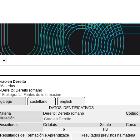
rao en Dereito
Materias
Dereito: Dereito romano
Bibliografía. Fontes de información
galego
castellano
english
DATOS IDENTIFICATIVOS
ateria
Dereito: Dereito romano
Código
itulación
Grao en Dereito
escritores
Cr.totais
Sinale
Curso
6
FB
Resultados de Formación e Aprendizaxe
Resultados previstos na materia