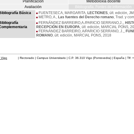
Planificación
Metodoloxía docente
Avaliación
Bibliografía. Fontes de información
Bibliografía Básica
FUENTESECA, MARGARITA,
LECTIONES
, últ. edición,
METRO, A.,
Las fuentes del Derecho romano
, Trad. y c
Bibliografía
FERNÁNDEZ BARREIRO,A./PARICIO SERRANO,J.,,
HIST
Complementaria
RECEPCIÓN EN EUROPA
, últ. edición, MARCIAL PONS, 2
FERNÁNDEZ BARREIRO, A/PARICIO SERRANO, J.,,
FUN
ROMANO
, últ. edición, MARCIAL PONS, 2018
 Vigo
| Rectorado | Campus Universitario | C.P. 36.310 Vigo (Pontevedra) | España | Tlf: 