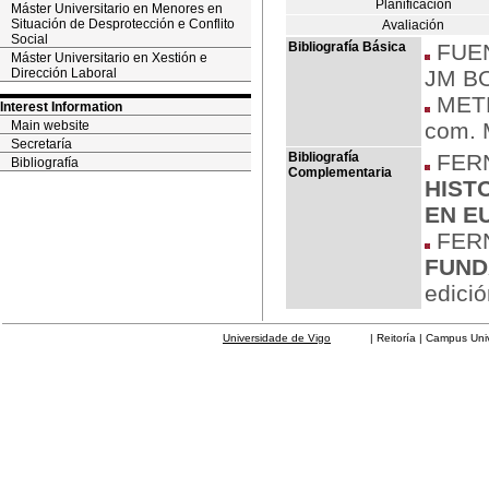
Planificación
Máster Universitario en Menores en
Situación de Desprotección e Conflito
Avaliación
Social
Bibliografía Básica
FUEN
Máster Universitario en Xestión e
Dirección Laboral
JM B
METR
Interest Information
Main website
com. 
Secretaría
Bibliografía
FERN
Bibliografía
Complementaria
HIST
EN E
FERN
FUND
edici
Universidade de Vigo
| Reitoría | Campus Universit