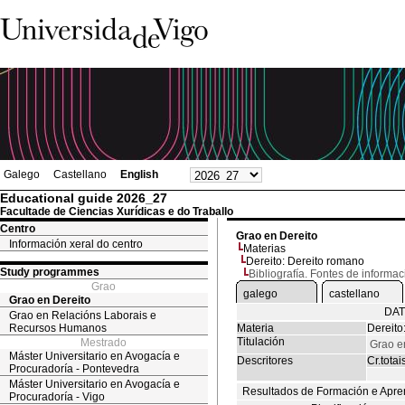
Galego
Castellano
English
Educational guide 2026_27
Facultade de Ciencias Xurídicas e do Traballo
Centro
Grao en Dereito
Información xeral do centro
Materias
Dereito: Dereito romano
Study programmes
Bibliografía. Fontes de informac
Grao
galego
castellano
Grao en Dereito
DAT
Grao en Relacións Laborais e
Recursos Humanos
Materia
Dereito
Titulación
Mestrado
Grao e
Máster Universitario en Avogacía e
Descritores
Cr.totai
Procuradoría - Pontevedra
Máster Universitario en Avogacía e
Resultados de Formación e Apre
Procuradoría - Vigo