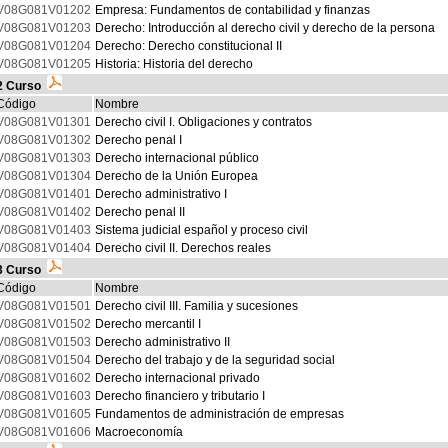
V08G081V01202
Empresa: Fundamentos de contabilidad y finanzas
V08G081V01203
Derecho: Introducción al derecho civil y derecho de la persona
V08G081V01204
Derecho: Derecho constitucional II
V08G081V01205
Historia: Historia del derecho
2 Curso
Código
Nombre
V08G081V01301
Derecho civil I. Obligaciones y contratos
V08G081V01302
Derecho penal I
V08G081V01303
Derecho internacional público
V08G081V01304
Derecho de la Unión Europea
V08G081V01401
Derecho administrativo I
V08G081V01402
Derecho penal II
V08G081V01403
Sistema judicial español y proceso civil
V08G081V01404
Derecho civil II. Derechos reales
3 Curso
Código
Nombre
V08G081V01501
Derecho civil III. Familia y sucesiones
V08G081V01502
Derecho mercantil I
V08G081V01503
Derecho administrativo II
V08G081V01504
Derecho del trabajo y de la seguridad social
V08G081V01602
Derecho internacional privado
V08G081V01603
Derecho financiero y tributario I
V08G081V01605
Fundamentos de administración de empresas
V08G081V01606
Macroeconomía