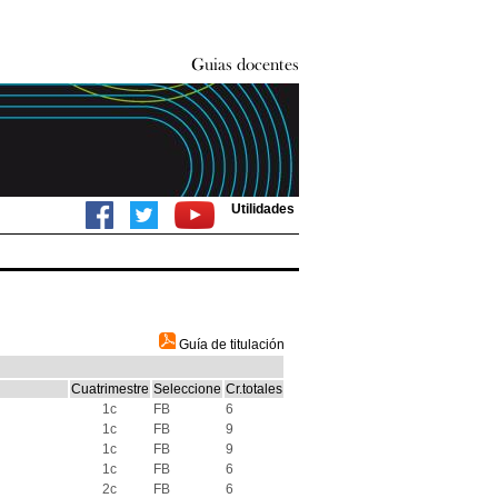
Utilidades
Guía de titulación
Cuatrimestre
Seleccione
Cr.totales
1c
FB
6
1c
FB
9
1c
FB
9
1c
FB
6
2c
FB
6