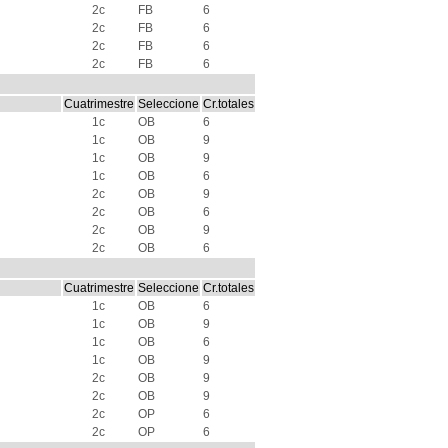
2c
FB
6
2c
FB
6
2c
FB
6
2c
FB
6
Cuatrimestre
Seleccione
Cr.totales
1c
OB
6
1c
OB
9
1c
OB
9
1c
OB
6
2c
OB
9
2c
OB
6
2c
OB
9
2c
OB
6
Cuatrimestre
Seleccione
Cr.totales
1c
OB
6
1c
OB
9
1c
OB
6
1c
OB
9
2c
OB
9
2c
OB
9
2c
OP
6
2c
OP
6