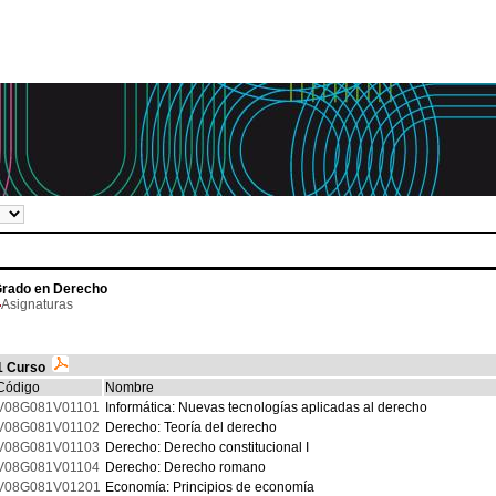
rado en Derecho
Asignaturas
1 Curso
Código
Nombre
V08G081V01101
Informática: Nuevas tecnologías aplicadas al derecho
V08G081V01102
Derecho: Teoría del derecho
V08G081V01103
Derecho: Derecho constitucional I
V08G081V01104
Derecho: Derecho romano
V08G081V01201
Economía: Principios de economía