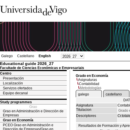
Galego
Castellano
English
Educational guide 2026_27
Facultade de Ciencias Económicas e Empresariais
Centro
Grado en Economía
Presentación
Asignaturas
Localización
Contabilidad
Metodologías
Servizos ofertados
Equipo decanal
galego
castellano
DAT
Study programmes
Asignatura
Contabi
Grao
Titulacion
Grado 
Grao en Administración e Dirección de
Empresas
Descriptores
Cr.total
Grao en Economía
PCEO Grao en Administración e
Resultados de Formación y Apre
Dirección de Empresas/Grao en