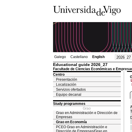
Galego
Castellano
English
Educational guide 2026_27
Facultade de Ciencias Económicas e Empresar
Centro
G
Presentación
Localización
Servizos ofertados
Equipo decanal
Study programmes
A
Grao
T
Grao en Administración e Dirección de
Empresas
D
Grao en Economía
PCEO Grao en Administración e
Dirección de Empresas/Grao en