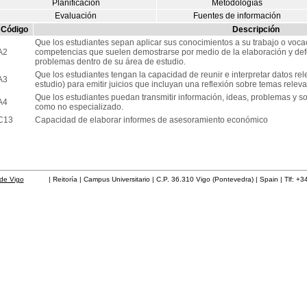
Planificación
Metodologías
Evaluación
Fuentes de información
Código
Descripción
Que los estudiantes sepan aplicar sus conocimientos a su trabajo o voca
A2
competencias que suelen demostrarse por medio de la elaboración y def
problemas dentro de su área de estudio.
Que los estudiantes tengan la capacidad de reunir e interpretar datos r
A3
estudio) para emitir juicios que incluyan una reflexión sobre temas relevant
Que los estudiantes puedan transmitir información, ideas, problemas y so
A4
como no especializado.
C13
Capacidad de elaborar informes de asesoramiento económico
de Vigo
| Reitoría | Campus Universitario | C.P. 36.310 Vigo (Pontevedra) | Spain | Tlf: +3