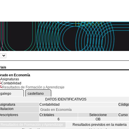
iais
rado en Economía
Asignaturas
Contabilidad
Resultados de Formación y Aprendizaje
galego
castellano
DATOS IDENTIFICATIVOS
signatura
Contabilidad
Códig
itulacion
Grado en Economía
escriptores
Cr.totales
Seleccione
Curso
6
OB
Resultados de Formación y Aprendizaje
Resultados previstos en la materia