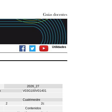
Utilidades
2026_27
o
V03G100V01401
Cuatrimestre
2
2c
Contenidos