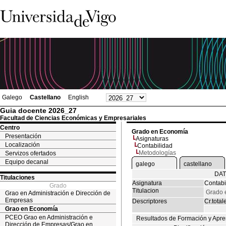
Galego
Castellano
English
Guia docente 2026_27
Facultad de Ciencias Económicas y Empresariales
Centro
Grado en Economía
Presentación
Asignaturas
Localización
Contabilidad
Metodologías
Servizos ofertados
Equipo decanal
galego
castellano
DAT
Titulaciones
Asignatura
Contabi
Grado
Titulacion
Grado 
Grao en Administración e Dirección de
Empresas
Descriptores
Cr.total
Grao en Economía
PCEO Grao en Administración e
Resultados de Formación y Apre
Dirección de Empresas/Grao en