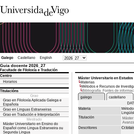
Galego
Castellano
English
Guia docente 2026_27
Facultade de Filoloxía e Tradución
Centro
Máster Universitario en Estudos
Horarios
Materias
Métodos e Recursos de Investiga
Bibliografía. Fontes de informac
Titulacións
Grao
galego
castellano
Grao en Filoloxía Aplicada Galega e
DAT
Española
Materia
Métodos
Grao en Linguas Estranxeiras
Lingüís
Grao en Tradución e Interpretación
Titulación
Máster 
Mestrado
Avanza
Máster Universitario en Ensino do
Descritores
Cr.totai
Español como Lingua Estranxeira ou
Segunda Lingua