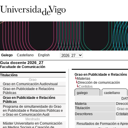
Galego
Castellano
English
Guia docente 2026_27
Facultade de Comunicación
Grao en Publicidade e Relacións
Titulacións
Materias
Grao
Dirección de comunicación
Grao en Comunicación Audiovisual
Contidos
Grao en Publicidade e Relacións
Públicas
galego
castellano
Grao en Publicidade e Relacións
DAT
Públicas
Materia
Direcci
Programa de simultaneidade do Grao
Titulación
Grao e
en Publicidade e Relacións Públicas e
Descritores
Cr.totai
o Grao en Comunicación Audi
Mestrado
Máster Universitario en Comunicación
Resultados de Formación e Apre
en Medios Sociais e Creación de