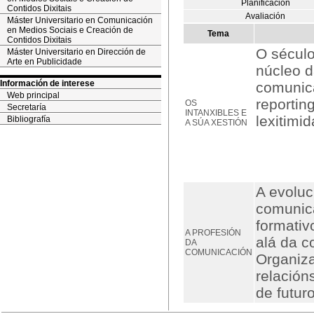
Planificación
Contidos Dixitais
Avaliación
Máster Universitario en Comunicación
en Medios Sociais e Creación de
Tema
Contidos Dixitais
O século
Máster Universitario en Dirección de
Arte en Publicidade
núcleo d
Información de interese
comunica
Web principal
reportin
OS
Secretaría
INTANXIBLES E
lexitimid
Bibliografía
A SÚA XESTIÓN
A evoluc
comunica
formativ
A PROFESIÓN
alá da c
DA
COMUNICACIÓN
Organiza
relación
de futuro