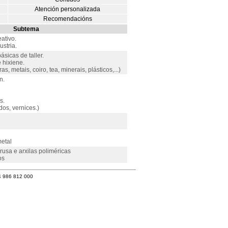
Atención personalizada
Recomendacións
Subtema
ativo.
ustria.
sicas de taller.
 hixiene.
s, metais, coiro, tea, minerais, plásticos,...)
n.
s.
dos, vernices.)
metal
rusa e arxilas poliméricas
os
4 986 812 000