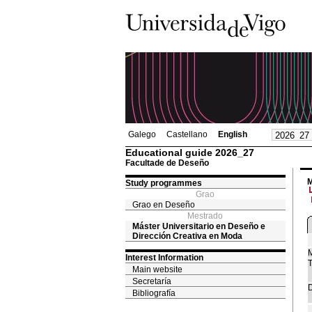
Galego
Castellano
English
Educational guide 2026_27
Facultade de Deseño
M
Study programmes
Grao
Grao en Deseño
Mestrado
Máster Universitario en Deseño e
Dirección Creativa en Moda
M
Interest Information
T
Main website
Secretaría
D
Bibliografía