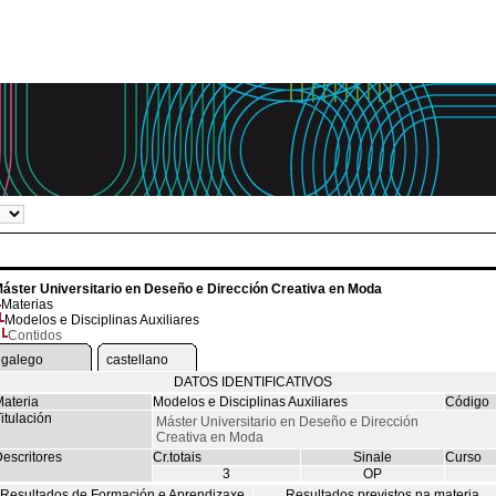
áster Universitario en Deseño e Dirección Creativa en Moda
Materias
Modelos e Disciplinas Auxiliares
Contidos
galego
castellano
DATOS IDENTIFICATIVOS
ateria
Modelos e Disciplinas Auxiliares
Código
itulación
Máster Universitario en Deseño e Dirección
Creativa en Moda
escritores
Cr.totais
Sinale
Curso
3
OP
Resultados de Formación e Aprendizaxe
Resultados previstos na materia