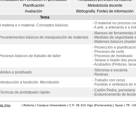
Planificación
Metodoloxía docente
Avaliación
Bibliografía. Fontes de información
Tema
- O material no proceso cre
A materia e o material. Conceptos básicos.
- A arte, a artesanía e a ind
- Manexo de ferramentas bá
Procedementos básicos de manipulación de materiais
- Medidas de seguridade e
- Materiais básicos (madeira
- Proxección e planificació
- Procesos de corte.
Procesos básicos de traballo de taller
- Procesos de moldeado
- Selaxe e lixado das peza
- Acabados (Pinturas, laca
- Siliconas e escaiola
Moldes e positivado
- Resinas
- Traballo con ceras
Introducción á fundición. Microfusión
- Fundido e vertedura do 
- Cartón Pedra, porcelana 
Técnicas de prototipado rápido
- Endurecemento de tecid
de Vigo
| Reitoría | Campus Universitario | C.P. 36.310 Vigo (Pontevedra) | Spain | Tlf: +3