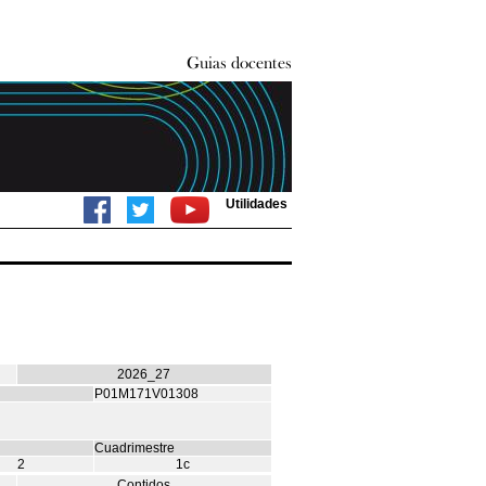
Utilidades
2026_27
P01M171V01308
Cuadrimestre
2
1c
Contidos