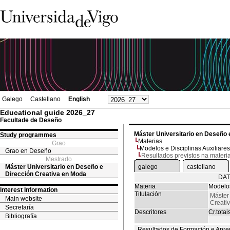
Galego
Castellano
English
Educational guide 2026_27
Facultade de Deseño
Máster Universitario en Deseño 
Study programmes
Materias
Grao
Modelos e Disciplinas Auxiliares
Grao en Deseño
Resultados previstos na materi
Mestrado
Máster Universitario en Deseño e
galego
castellano
Dirección Creativa en Moda
DAT
Materia
Modelos
Interest Information
Titulación
Máster
Main website
Creati
Secretaría
Descritores
Cr.totai
Bibliografía
Resultados de Formación e Apre