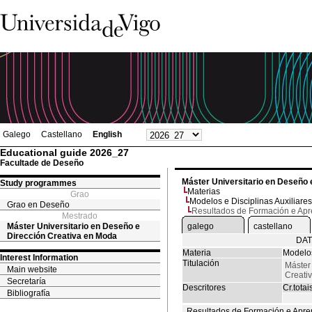
Galego
Castellano
English
Educational guide 2026_27
Facultade de Deseño
Máster Universitario en Deseño 
Study programmes
Materias
Grao
Modelos e Disciplinas Auxiliares
Grao en Deseño
Resultados de Formación e Ap
Mestrado
Máster Universitario en Deseño e
galego
castellano
Dirección Creativa en Moda
DAT
Materia
Modelos
Interest Information
Titulación
Máster
Main website
Creati
Secretaría
Descritores
Cr.totai
Bibliografía
Resultados de Formación e Apre