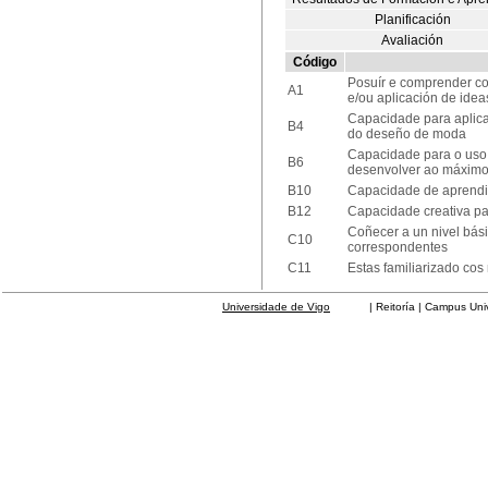
Planificación
Avaliación
Código
Posuír e comprender c
A1
e/ou aplicación de idea
Capacidade para aplica
B4
do deseño de moda
Capacidade para o uso 
B6
desenvolver ao máximo 
B10
Capacidade de aprendiz
B12
Capacidade creativa par
Coñecer a un nivel bási
C10
correspondentes
C11
Estas familiarizado co
Universidade de Vigo
| Reitoría | Campus Universit