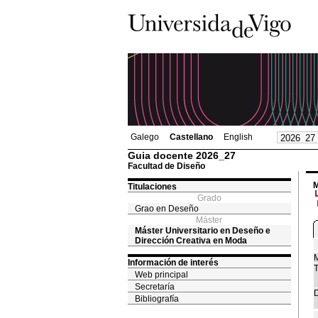
Galego
Castellano
English
Guia docente 2026_27
Facultad de Diseño
M
Titulaciones
Grado
Grao en Deseño
Máster
Máster Universitario en Deseño e
Dirección Creativa en Moda
M
Información de interés
T
Web principal
Secretaría
D
Bibliografía