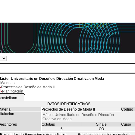
áster Universitario en Deseño e Dirección Creativa en Moda
Materias
Proxectos de Deseño de Moda II
Planificación
castellano
DATOS IDENTIFICATIVOS
ateria
Proxectos de Deseño de Moda II
Código
itulación
Máster Universitario en Deseño e Dirección
Creativa en Moda
escritores
Cr.totais
Sinale
Curso
6
OB
Resultados de Formación e Aprendizaxe
Resultados previstos na materia