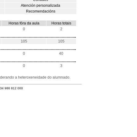
Atención personalizada
Recomendacións
Horas fóra da aula
Horas totais
0
2
105
105
0
40
0
3
nsiderando a heteroxeneidade do alumnado.
+34 986 812 000