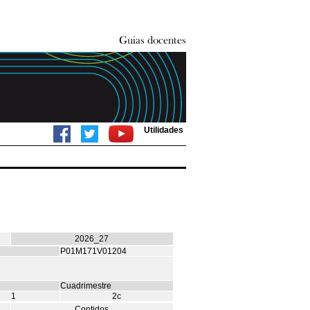
Utilidades
2026_27
P01M171V01204
Cuadrimestre
1
2c
Contidos