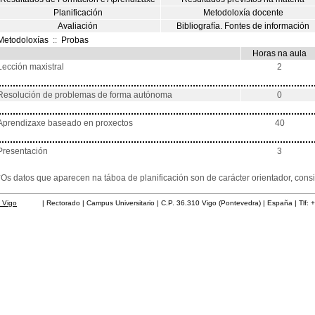
Planificación
Metodoloxía docente
Avaliación
Bibliografía. Fontes de información
Metodoloxías
::
Probas
Horas na aula
Lección maxistral
2
Resolución de problemas de forma autónoma
0
Aprendizaxe baseado en proxectos
40
Presentación
3
*Os datos que aparecen na táboa de planificación son de carácter orientador, co
 Vigo
| Rectorado | Campus Universitario | C.P. 36.310 Vigo (Pontevedra) | España | Tlf: 