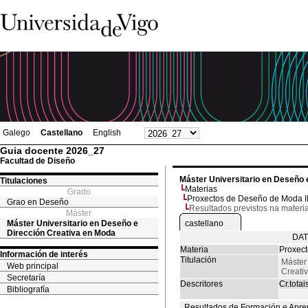
Galego
Castellano
English
Guia docente 2026_27
Facultad de Diseño
Máster Universitario en Deseño 
Titulaciones
Materias
Grado
Proxectos de Deseño de Moda I
Grao en Deseño
Resultados previstos na materi
Máster
Máster Universitario en Deseño e
castellano
Dirección Creativa en Moda
DAT
Materia
Proxect
Información de interés
Titulación
Máster
Web principal
Creati
Secretaría
Descritores
Cr.totai
Bibliografía
Resultados de Formación e Apre