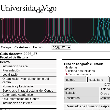
Galego
Castellano
English
Guia docente 2026_27
Facultad de Historia
Centro
Grao en Xeografía e Historia
Información básica
Materias
Presentación
Historia das relixións
Recomendacións
Localización
Organización y funcionamiento del
galego
castellano
centro
DAT
Normativa y Legislación
Materia
Historia
Servicios e Infraestructuras del Centro
Titulación
Grao en
Calendario Académico
Descritores
Cr.totai
Otra información del Centro
Información de Interés
Resultados de Formación e Apre