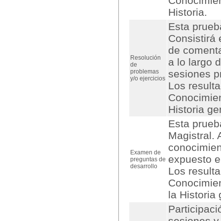
Conocimient
Historia.
Esta prueba
Consistirá 
de comenta
Resolución
a lo largo 
de
problemas
sesiones p
y/o ejercicios
Los result
Conocimien
Historia ge
Esta prueba
Magistral. 
conocimient
Examen de
expuesto en
preguntas de
desarrollo
Los result
Conocimien
la Historia
Participaci
sesiones y