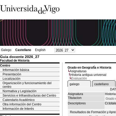
Galego
Castellano
English
Guia docente 2026_27
Facultad de Historia
Centro
Grado en Geografía e Historia
Información básica
Asignaturas
Presentación
Historia antigua universal
Evaluación
Localización
Organización y funcionamiento del
galego
castellano
centro
DAT
Normativa y Legislación
Asignatura
Historia
Servicios e Infraestructuras del Centro
Titulacion
Grado e
Calendario Académico
Descriptores
Cr.total
Otra información del Centro
Información de Interés
Resultados de Formación y Apre