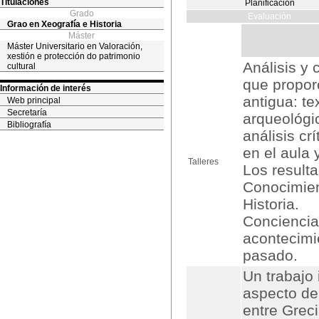
Titulaciones
Planificación
Grado
Evaluación
Grao en Xeografía e Historia
Máster
Máster Universitario en Valoración,
xestión e protección do patrimonio
Análisis y 
cultural
que proporc
Información de interés
antigua: te
Web principal
Secretaría
arqueológi
Bibliografía
análisis cr
en el aula 
Talleres
Los result
Conocimient
Historia.
Conciencia 
acontecimi
pasado.
Un trabajo 
aspecto de 
entre Grec